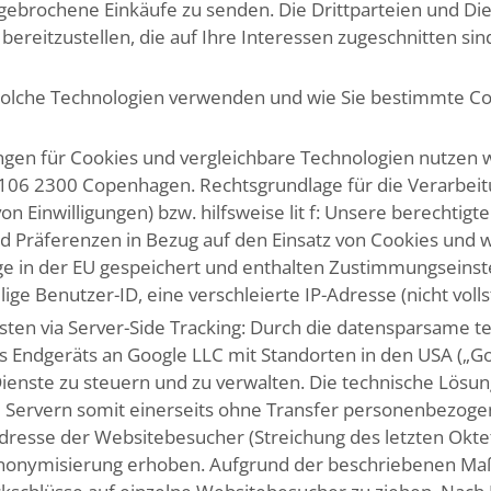
brochene Einkäufe zu senden. Die Drittparteien und Dien
ereitzustellen, die auf Ihre Interessen zugeschnitten s
 solche Technologien verwenden und wie Sie bestimmte Co
gungen für Cookies und vergleichbare Technologien nutze
06 2300 Copenhagen. Rechtsgrundlage für die Verarbeitung
n Einwilligungen) bzw. hilfsweise lit f: Unsere berechtigt
 Präferenzen in Bezug auf den Einsatz von Cookies und we
e in der EU gespeichert und enthalten Zustimmungseinstel
lige Benutzer-ID, eine verschleierte IP-Adresse (nicht voll
en via Server-Side Tracking: Durch die datensparsame te
es Endgeräts an Google LLC mit Standorten in den USA („
nste zu steuern und zu verwalten. Die technische Lösung
Servern somit einerseits ohne Transfer personenbezogen
resse der Websitebesucher (Streichung des letzten Oktet
 Anonymisierung erhoben. Aufgrund der beschriebenen M