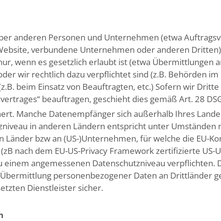
r anderen Personen und Unternehmen (etwa Auftragsve
r Website, verbundene Unternehmen oder anderen Dritten)
 nur, wenn es gesetzlich erlaubt ist (etwa Übermittlungen a
oder wir rechtlich dazu verpflichtet sind (z.B. Behörden 
.B. beim Einsatz von Beauftragten, etc.) Sofern wir Dritt
svertrages“ beauftragen, geschieht dies gemäß Art. 28 DS
ert. Manche Datenempfänger sich außerhalb Ihres Landes
iveau in anderen Ländern entspricht unter Umständen ni
 Länder bzw an (US-)Unternehmen, für welche die EU-Kom
(zB nach dem EU-US-Privacy Framework zertifizierte US
u einem angemessenen Datenschutzniveau verpflichten. D
ie Übermittlung personenbezogener Daten an Drittländer
tzten Dienstleister sicher.
n