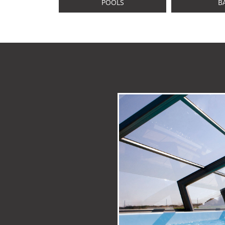
POOLS
B