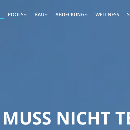
E
POOLS
BAU
ABDECKUNG
WELLNESS
S
 MUSS NICHT TE