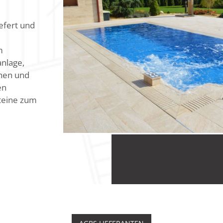
efert und
m
nlage,
hen und
en
steine zum