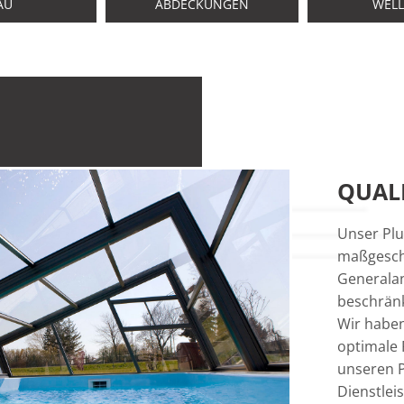
AU
ABDECKUNGEN
WELL
QUALI
Unser Plu
maßgesch
Generalan
beschränk
Wir haben
optimale 
unseren P
Dienstlei